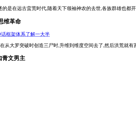
述的是在远古蛮荒时代,随着天下领袖神农的去世,各族群雄也都开始蠢
造思维革命
从大罗突破时创造三尸时,升维到维度空间去了,然后洪荒就有苏·鸿
知青文男主