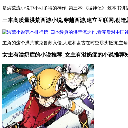
是洪荒流小说中不可多得的神作. 第三本:《搜神记》 这本书讲
​三本高质量洪荒西游小说,穿越西游,建立互联网,创
主角的这个洪荒被克鲁苏入侵,大道和盘古在时空尽头抵抗,主角在
女主有溢奶症的小说推荐_女主有溢奶症的小说推荐