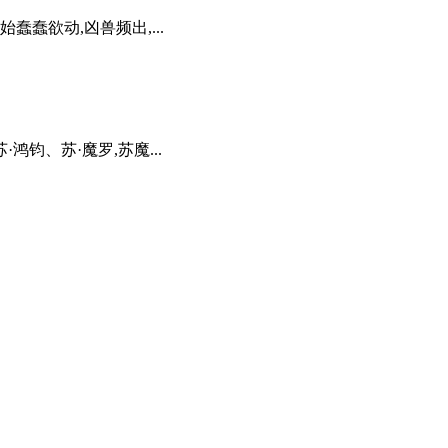
蠢欲动,凶兽频出,...
钧、苏·魔罗,苏魔...