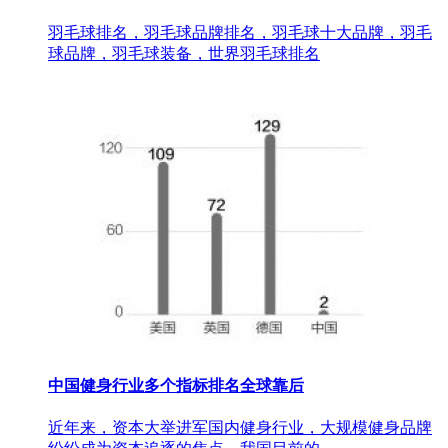
羽毛球排名，羽毛球品牌排名，羽毛球十大品牌，羽毛
球品牌，羽毛球装备，世界羽毛球排名
中国健身行业多个指标排名全球靠后
近年来，资本大举进军国内健身行业，大规模健身品牌