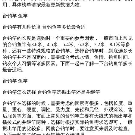
用，具体榜单请按最新更新数据为准。
台钓竿 鱼竿
台钓竿有几种长度 台钓鱼竿多长最合适
台钓竿的长度是选购时一个重要的参考因素，一般市面上常见
的台钓鱼竿有3.6米、4.5米、5.4米、6.3米、7.2米、8.1米等多
种，还有一些特殊规格的台钓竿。选择台钓竿时，到底选多长
的钓竿并不是固定的，需要综合考虑水情、鱼情、钓鱼时间、
钓友个人习惯等诸多因素。下面一起来了解一下台钓鱼竿多长
最合适吧。
台钓竿 鱼竿
台钓竿怎么选择 台钓鱼竿选振出竿还是并继竿
台钓竿在选择的时候，需要考虑的因素有很多，包括长度、重
量、重心、硬度、调性、受力度、先径和元径、外观涂装、售
后服务等方面。市面上常见的台钓竿主要有天线式的振出竿和
插拔式的并继竿两种，选择时根据实际钓鱼需求选即可，一般
振出竿用的比较多。网购台钓竿时，要注意买来后及时检查。
下面一起来了解一下台钓竿怎么选择吧。