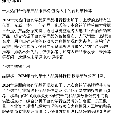
推荐知识
十大热门台钓竿产品排行榜 值得入手的台钓竿推荐
2024十大热门台钓竿品牌产品排行榜出炉了，上榜的品牌有达
亿瓦、光威、本汀、佳钓尼、化氏等，本台钓竿榜单由大数据
平台提供产品数据支持，通过系统整理各大电商平台的台钓竿
产品，综合依据了台钓竿产品的价格档次、人气销量、品牌知
名度、用户口碑评价等各项实力数据情况作为参考。台钓竿产
品排行榜仅供参考，仅只展示系统整理收录的台钓竿产品进行
推荐，排名不分先后，仅供参考，如有因产品未收录、未推荐
等疑问，欢迎在末尾评论/批评指正。
台钓竿购物百科
品牌榜：2024年台钓竿十大品牌排行榜 投票结果公布【新】
2024年最新的台钓竿品牌榜发布了，此次台钓竿品牌榜共收集
了台钓竿行业超过16个品牌信息及972518个网友的投票做为参
考，榜单由CN10排排榜技术研究部门和品牌数据研究部门提
供数据支持，综合分析了台钓竿行业品牌的知名度、员工数
量、企业资产规模与经营情况等各项实力数据经人工智能和品
牌研究员专业测评而得出，仅供方便用户找到好的品牌参考使