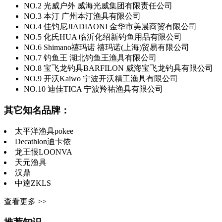
NO.2 光威户外 威海光威集团有限责任公司
NO.3 本汀 广州本汀渔具有限公司
NO.4 佳钓尼JIADIAONI 金华市美晨商贸有限公司
NO.5 化氏HUA 临沂化绍新钓鱼用品有限公司
NO.6 Shimano禧玛诺 禧玛诺(上海)贸易有限公司
NO.7 钓鱼王 湖北钓鱼王渔具有限公司
NO.8 宝飞龙钓具BARFILON 威海宝飞龙钓具有限公司
NO.9 开沃Kaiwo 宁波开沃精工渔具有限公司
NO.10 迪佳TICA 宁波羚祐渔具有限公司
其它知名品牌：
太平洋渔具pokee
Decathlon迪卡侬
龙王恨LOONVA
天元渔具
汉鼎
中逵ZKLS
查看更多 >>