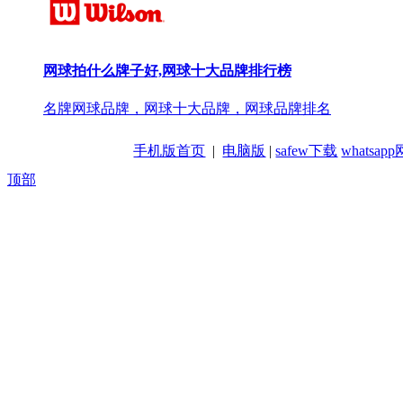
网球拍什么牌子好,网球十大品牌排行榜
名牌网球品牌，网球十大品牌，网球品牌排名
手机版首页
|
电脑版
|
safew下载
whatsa
顶部