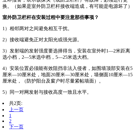
换。（如果是室外防卫栏杆接收端造成，有可能是电源坏了）
室外防卫栏杆在安装过程中要注意那些事项？
1）相邻两对之间避免相互干扰。
2）接收端避免正对太阳光或强光源。
3）发射端的发射强度要选择得当，安装在室外时1—2米距离
选小档，2—5米选中档，5—25米选大档。
4）安装位置必须能有效阻挡非法入侵者，如围墙顶部安装在5
厘米—10厘米处，地面20厘米—30厘米处，墙侧面10厘米—15
厘米处，（防护阳台及窗户时尽量紧帖墙面）。
5）同一对网发射与接收高度一致且水平。
共2页:
上一页
1
2
下一页