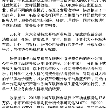
务平台、平安直通的线上能力和平安信保强大的线下能力，实
现优势互补，发挥规模效益。 在TOP20中的四家互金企
业，通过不同的商业模式，在互金发展浪潮中，快速抢占了市
场红利。其中，蚂蚁金服依托阿里巴巴集团与全牌照优势扩大
服务人群，服务条线包括保险、征信、理财等，同时积极进行
全球化战略，业务版图扩展明显。
2016年，京东金融持续开拓新业务线，完成供应链金融、
消费金融、众筹、财富管理、支付、保险、证券七大业务板块
布局。此外，与银行、征信公司等进行跨界合作，开放ABS云
平台，与传统金融机构相互赋能。
乐信集团作为最早布局互联网小微消费金融的创业公司，
今年完成了品牌升级及集团化进程。2016年10月，分期乐正式
升级为乐信集团，旗下包括年轻人互联网消费金融品牌分期
乐，针对学生之外人群的消费金融品牌提钱乐，针对理财人群
的子品牌桔子理财，以及资产管理开放平台鼎盛资产，完成由
单一分期购物资产端业务向互联网金融生态化经营的转变、从
单一人群业务向全人群布局的转变。
数据显示，2016年中国互联网金融行业市场规模将达17.8
万亿，未来五年行业年均复合增长率可高达24.67%，到2020
年预计将达43万亿。目前，随着政策监管的加强，互联网金融