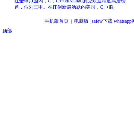
在全球范围内，C，C++和Matlab的受欢迎程度高居榜
首，位列三甲。在IT创新最活跃的美国，C++胜
手机版首页
|
电脑版
|
safew下载
whatsa
顶部