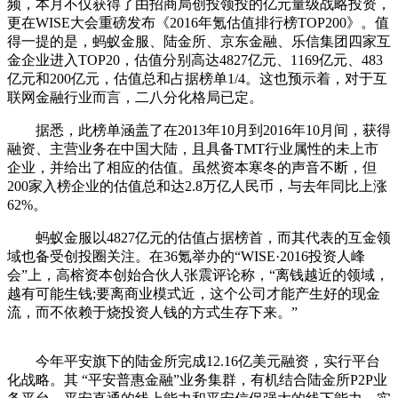
频，本月不仅获得了由招商局创投领投的亿元量级战略投资，
更在WISE大会重磅发布《2016年氪估值排行榜TOP200》。值
得一提的是，蚂蚁金服、陆金所、京东金融、乐信集团四家互
金企业进入TOP20，估值分别高达4827亿元、1169亿元、483
亿元和200亿元，估值总和占据榜单1/4。这也预示着，对于互
联网金融行业而言，二八分化格局已定。
据悉，此榜单涵盖了在2013年10月到2016年10月间，获得
融资、主营业务在中国大陆，且具备TMT行业属性的未上市
企业，并给出了相应的估值。虽然资本寒冬的声音不断，但
200家入榜企业的估值总和达2.8万亿人民币，与去年同比上涨
62%。
蚂蚁金服以4827亿元的估值占据榜首，而其代表的互金领
域也备受创投圈关注。在36氪举办的“WISE·2016投资人峰
会”上，高榕资本创始合伙人张震评论称，“离钱越近的领域，
越有可能生钱;要离商业模式近，这个公司才能产生好的现金
流，而不依赖于烧投资人钱的方式生存下来。”
今年平安旗下的陆金所完成12.16亿美元融资，实行平台
化战略。其 “平安普惠金融”业务集群，有机结合陆金所P2P业