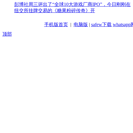
彭博社周三评出了“全球10大游戏厂商IPO”，今日刚刚在
纽交所挂牌交易的《糖果粉碎传奇》开
手机版首页
|
电脑版
|
safew下载
whatsa
顶部