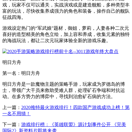
戏，玩家不仅可以通关，实战演戏或是建造舰船，多种类型丰
富的玩法，尽快收集养成强力的角色和装备，操作自己的舰队
征战四海。
游戏设定热门的“军武娘”题材，御姐，萝莉，人妻各种二次元
喜好的造型精美的角色立绘，加上容和养成，收集元素的独特
的海战玩法，都让二次元玩家体验全新的游戏乐趣。
明日方舟
第一名：明日方舟
明日方舟是一款魔物主题的策略手游，玩家成为罗德岛的博
士，带领广大干员来救助受难人群，处理矿石争端和对抗运
动。在多方势力的博弈中，寻找到治愈矿石病的方法。
上一篇：
2020推特最火游戏排行！四款国产游戏成功上榜！第
一名不用猜！
下一篇：
游戏排行榜：《英雄联盟》源计划事件公开 《完美
国际2》新资料片即将来袭