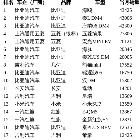
排名
车企（厂商）
品牌
车型
当月销量
1
比亚迪汽车
比亚迪
海鸥
43425
2
比亚迪汽车
比亚迪
秦L DM-i
43006
3
比亚迪汽车
比亚迪
海豹06 DM-i
42300
4
上汽通用五菱
五菱（银标）
五菱缤果
27806
5
上汽通用五菱
五菱
宏光MINI EV
26121
6
比亚迪汽车
比亚迪
海豚
20346
7
比亚迪汽车
比亚迪
秦PLUS DM
20005
8
吉利汽车
几何
熊猫mini
17552
9
比亚迪汽车
比亚迪
驱逐舰05
16750
10
比亚迪汽车
比亚迪
汉DM
15802
11
长安汽车
长安
逸动
14201
12
吉利汽车
吉利
星瑞
13669
13
小米汽车
小米
小米SU7
13559
14
一汽红旗
红旗
E-QM5
12867
15
一汽红旗
红旗
全新红旗H5
12831
16
比亚迪汽车
比亚迪
秦PLUS BEV
12535
17
吉利汽车
吉利
帝豪
12425