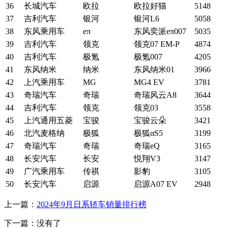
36
长城汽车
欧拉
欧拉好猫
5148
37
吉利汽车
银河
银河L6
5058
38
东风乘用车
eπ
东风奕派eπ007
5035
39
吉利汽车
领克
领克07 EM-P
4874
40
吉利汽车
极氪
极氪007
4205
41
东风纳米
纳米
东风纳米01
3966
42
上汽乘用车
MG
MG4 EV
3781
43
奇瑞汽车
奇瑞
奇瑞风云A8
3644
44
吉利汽车
领克
领克03
3558
45
上汽通用五菱
宝骏
宝骏云朵
3421
46
北汽麦格纳
极狐
极狐αS5
3199
47
奇瑞汽车
奇瑞
奇瑞eQ
3165
48
长安汽车
长安
悦翔V3
3147
49
广汽乘用车
传祺
影豹
3105
50
长安汽车
启源
启源A07 EV
2948
上一篇：
2024年9月日系轿车销量排行榜
下一篇：没有了