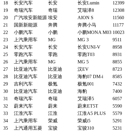
18
长安汽车
长安
长安Lumin
12399
19
奇瑞汽车
奇瑞
艾瑞泽8
12308
20
广汽埃安新能源
埃安
AION S
11560
21
国新新能源
奔腾
奔腾小马
11177
22
小鹏汽车
小鹏
小鹏MONA M03
10023
23
上汽乘用车
MG
MG 3
9511
24
长安汽车
长安
长安UNI-V
8958
25
零跑汽车
零跑
零跑T03
8931
26
上汽乘用车
MG
MG 5
8855
27
比亚迪汽车
比亚迪
汉EV
8723
28
比亚迪汽车
比亚迪
海豹07 DM-i
8585
29
吉利汽车
极氪
极氪001
7432
30
比亚迪汽车
比亚迪
海豹
7400
31
奇瑞汽车
奇瑞
艾瑞泽5
6057
32
蔚来汽车
蔚来
蔚来ET5T
5590
33
江淮汽车
江淮
江淮A5 PLUS
5579
34
上汽乘用车
荣威
荣威i5
5291
35
上汽通用五菱
宝骏
宝骏310
5231