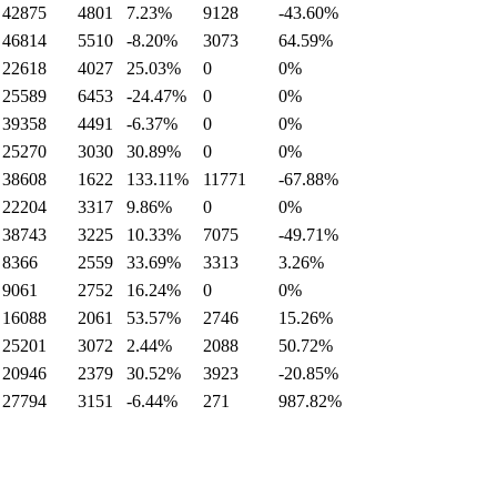
42875
4801
7.23%
9128
-43.60%
46814
5510
-8.20%
3073
64.59%
22618
4027
25.03%
0
0%
25589
6453
-24.47%
0
0%
39358
4491
-6.37%
0
0%
25270
3030
30.89%
0
0%
38608
1622
133.11%
11771
-67.88%
22204
3317
9.86%
0
0%
38743
3225
10.33%
7075
-49.71%
8366
2559
33.69%
3313
3.26%
9061
2752
16.24%
0
0%
16088
2061
53.57%
2746
15.26%
25201
3072
2.44%
2088
50.72%
20946
2379
30.52%
3923
-20.85%
27794
3151
-6.44%
271
987.82%