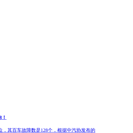
8！
第4位，其百车故障数是128个，根据中汽协发布的