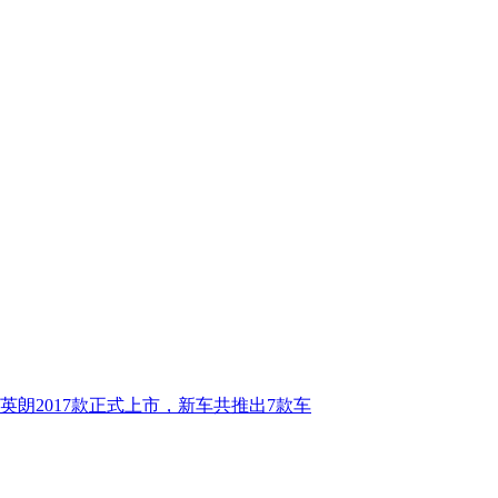
英朗2017款正式上市，新车共推出7款车