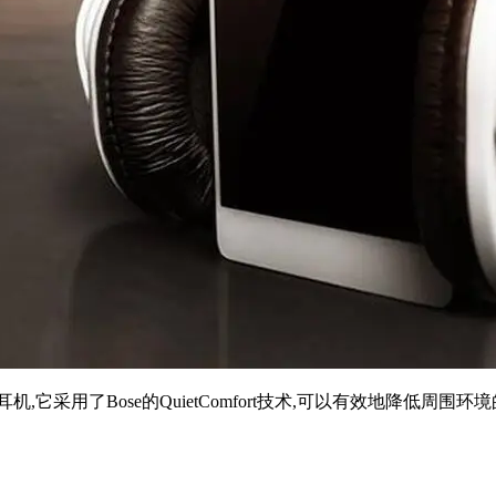
耳式无线耳机,它采用了Bose的QuietComfort技术,可以有效地降低周围