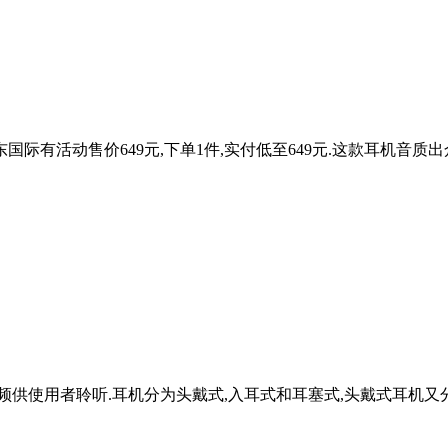
在京东国际有活动售价649元,下单1件,实付低至649元.这款耳机音质
使用者聆听.耳机分为头戴式,入耳式和耳塞式,头戴式耳机又分为Hi