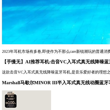
2023年耳机市场有多卷,即使作为不那么care新锐潮玩的普通消
【手慢无】AI推荐耳机:击音VC入耳式真无线降噪蓝牙耳
这款击音VC入耳式真无线降噪蓝牙耳机,是音乐爱好者的理想之选
Marshall马歇尔MINOR III半入耳式真无线动圈蓝