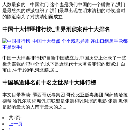
人数最多的—中国洪门 这个也是我们中国的一个骄傲了,洪门
是最悠久的帮派组织了.洪门最早出现在明末清初的时候,当时
的陈近南为了对抗清朝而成立...
中国十大悍匪排行榜_世界刑侦案件十大排名
中国十大悍匪排行榜?自新中国成立后,中国历史上记录了一些
极为嚣张的犯罪分子,以下是近现代十大著名罪犯的概览:1. 白
宝山,生于198年,河北籍,居...
中国黑道排名前十名之世界十大排行榜
本文目录导读: 墨西哥贩毒集团 哥伦比亚贩毒集团 阿萨德哈拉
德帮 哈扎尔联盟 哈扎尔联盟是张震和巩俐演的电影 张震 巩俐
是影响最大的人南非最大的之...
共2页:
上一页
1