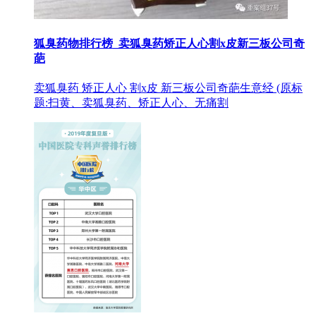
狐臭药物排行榜_卖狐臭药矫正人心割x皮新三板公司奇
葩
卖狐臭药 矫正人心 割x皮 新三板公司奇葩生意经 (原标
题:扫黄、卖狐臭药、矫正人心、无痛割