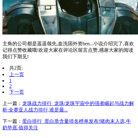
主角的公司都是遥遥领先,血洗国外资ben...小说介绍完了,喜欢
记得点赞收藏哦!欢迎大家在评论区留言点赞,感谢大家的阅读
我们下期见!
共2页:
上一页
1
2
下一页
上一篇：
龙珠战力排行_龙珠|龙珠宇宙中的强者崛起与战力解
析:全赛亚人战力排行,谁是最...
下一篇：
蛋白排行_蛋白质含量排名榜单发布!猪肉末入选,牛
奶垫底,值得关注