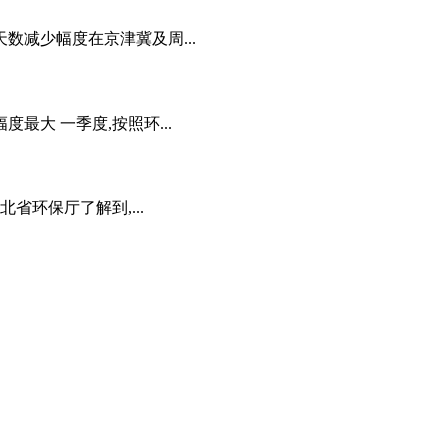
天数减少幅度在京津冀及周...
大 一季度,按照环...
省环保厅了解到,...