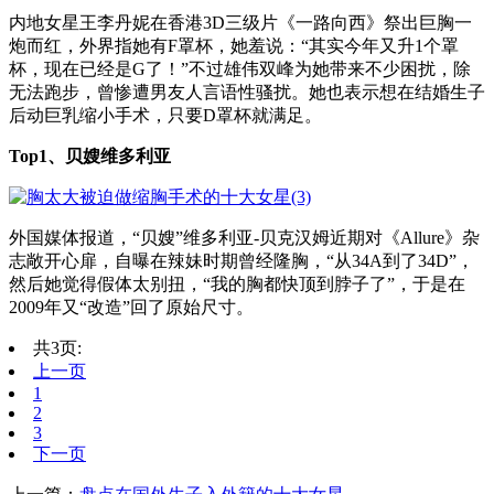
内地女星王李丹妮在香港3D三级片《一路向西》祭出巨胸一
炮而红，外界指她有F罩杯，她羞说：“其实今年又升1个罩
杯，现在已经是G了！”不过雄伟双峰为她带来不少困扰，除
无法跑步，曾惨遭男友人言语性骚扰。她也表示想在结婚生子
后动巨乳缩小手术，只要D罩杯就满足。
Top1、贝嫂维多利亚
外国媒体报道，“贝嫂”维多利亚-贝克汉姆近期对《Allure》杂
志敞开心扉，自曝在辣妹时期曾经隆胸，“从34A到了34D”，
然后她觉得假体太别扭，“我的胸都快顶到脖子了”，于是在
2009年又“改造”回了原始尺寸。
共3页:
上一页
1
2
3
下一页