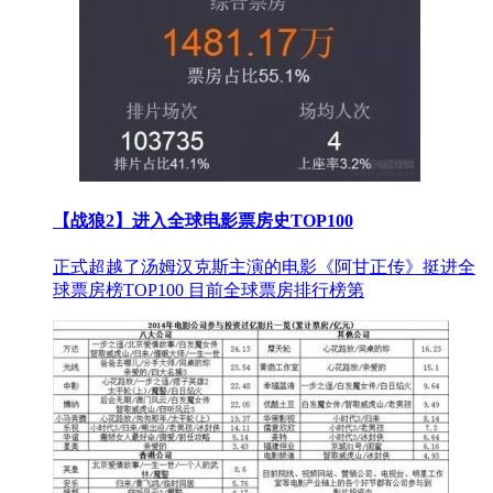
【战狼2】进入全球电影票房史TOP100
正式超越了汤姆汉克斯主演的电影《阿甘正传》挺进全
球票房榜TOP100 目前全球票房排行榜第