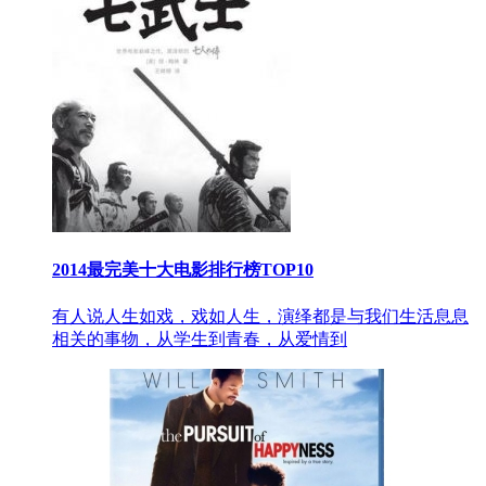
2014最完美十大电影排行榜TOP10
有人说人生如戏，戏如人生，演绎都是与我们生活息息
相关的事物，从学生到青春，从爱情到