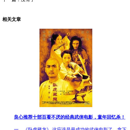
相关文章
良心推荐十部百看不厌的经典武侠电影，童年回忆杀！
一、《卧虎藏龙》 这应该是最成功的武侠电影了，拿下