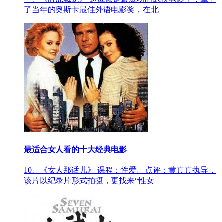
了当年的奥斯卡最佳外语电影奖，在北
最适合女人看的十大经典电影
10、《女人那话儿》 课程：性爱。点评：黄真真执导，
该片以纪录片形式拍摄，更找来“性女