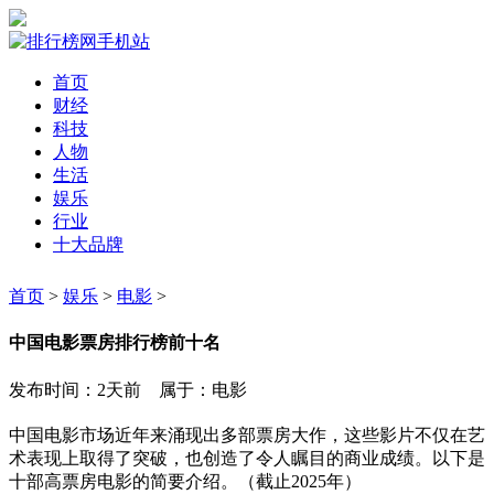
首页
财经
科技
人物
生活
娱乐
行业
十大品牌
首页
>
娱乐
>
电影
>
中国电影票房排行榜前十名
发布时间：2天前 属于：电影
中国电影市场近年来涌现出多部票房大作，这些影片不仅在艺
术表现上取得了突破，也创造了令人瞩目的商业成绩。以下是
十部高票房电影的简要介绍。（截止2025年）