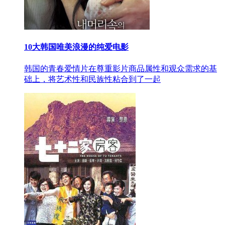
10大韩国唯美浪漫的纯爱电影
韩国的青春爱情片在尊重影片商品属性和观众需求的基
础上，将艺术性和民族性粘合到了一起