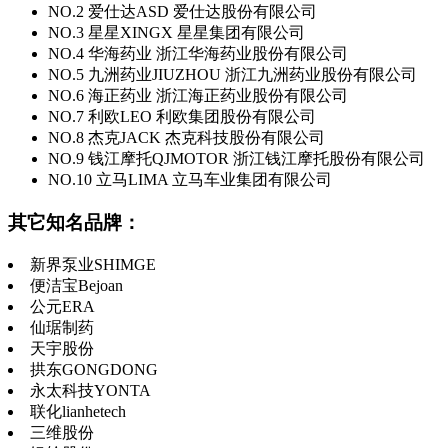
NO.2 爱仕达ASD 爱仕达股份有限公司
NO.3 星星XINGX 星星集团有限公司
NO.4 华海药业 浙江华海药业股份有限公司
NO.5 九洲药业JIUZHOU 浙江九洲药业股份有限公司
NO.6 海正药业 浙江海正药业股份有限公司
NO.7 利欧LEO 利欧集团股份有限公司
NO.8 杰克JACK 杰克科技股份有限公司
NO.9 钱江摩托QJMOTOR 浙江钱江摩托股份有限公司
NO.10 立马LIMA 立马车业集团有限公司
其它知名品牌：
新界泵业SHIMGE
便洁宝Bejoan
公元ERA
仙琚制药
天宇股份
拱东GONGDONG
永太科技YONTA
联化lianhetech
三维股份