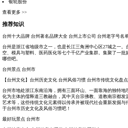
银轮股份
查看更多 >>
推荐知识
台州十大品牌 台州著名品牌大全 台州上市公司 台州老字号名单
台州是浙江省地级市之一，也是长江三角洲中心区27城之一。
空、模具与塑料、医药医化等七个千亿产业集群。集聚了一批
哪些吧。
台州景点 台州市
【台州文化】台州历史文化 台州风俗习惯 台州市传统文化盘点
台州市地处浙江东南沿海，拥有三面环山、一面靠海的独特地
化为主体的儒释道三教融合，其中天台宗佛教、道教南宗都发
艺术等，这些传统文化元素得以传承并被现代社会重新发掘与传
于台州市历史文化及风俗习惯吧！
最好玩景点 台州市