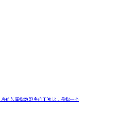
几? 房价苦逼指数即房价工资比，是指一个