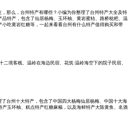
友，那么，台州特产有哪些？小编为你整理了台州特产大全及特
产品特产，包含了仙居杨梅、玉环柚、黄岩蜜桔、路桥枇杷、温
产小吃黄岩红糖等，一起来看看台州有什么特产值得购买和带
十二境客栈、温岭在海边民宿、花筑·温岭海空下的院子民宿、
理了台州十大特产，包含了中国四大杨梅仙居杨梅、中国十大海
特产玉环柚、糕点特产红糖麻糍，以及海鲜特产大陈黄鱼、名酒