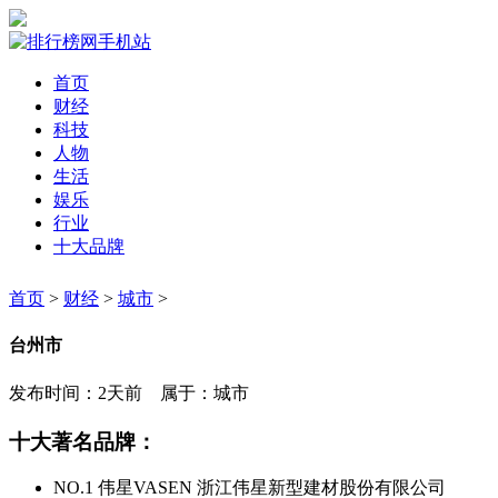
首页
财经
科技
人物
生活
娱乐
行业
十大品牌
首页
>
财经
>
城市
>
台州市
发布时间：2天前 属于：城市
十大著名品牌：
NO.1 伟星VASEN 浙江伟星新型建材股份有限公司