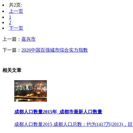
共2页:
上一页
1
2
下一页
上一篇：
嘉兴市
下一篇：
2026中国百强城市综合实力指数
相关文章
成都人口数量2015年_成都市最新人口数量
成都人口数量2015 成都人口总数：约为1417万(2013